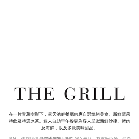
在一片青蔥樹影下，露天池畔餐廳供應自選燒烤美食、新鮮蔬果
特飲及特選冰茶。週末自助早午餐更為客人呈獻新鮮沙律、烤肉
及海鮮，以及多款美味甜品。
另外，酒店提供
日間通行證
由港幣 880 元起，尊享游泳池、健身