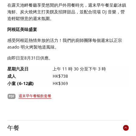
在露天池畔餐廳享受悠閒的戶外用餐時光，週末早午餐呈獻冰鎮
海鮮、炭火燒烤主打美饌及招牌甜品，並配合現場 DJ 音樂，營
造輕鬆愜意的週末氛圍。
阿根廷美味盛宴
感受阿根廷熱情奔放的活力！我們的廚師團隊每個週末以正宗
asado 明火烤製地道風味。
由即日至8月31日供應。
星期六及日
上午 11 時 30 分至下午 3 時
成人
HK$738
小童 (6-12歲)
HK$369
週末早午餐暢飲套餐
午餐