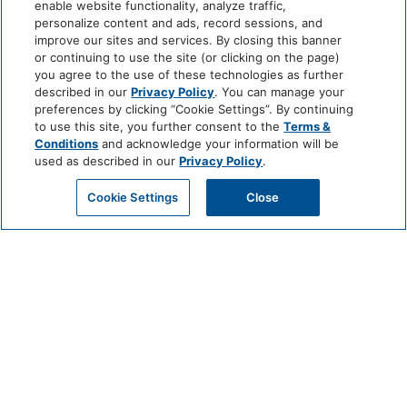
enable website functionality, analyze traffic,
personalize content and ads, record sessions, and
零碳足食（亞洲）
improve our sites and services. By closing this banner
or continuing to use the site (or clicking on the page)
you agree to the use of these technologies as further
described in our
Privacy Policy
. You can manage your
preferences by clicking “Cookie Settings”. By continuing
to use this site, you further consent to the
Terms &
Conditions
and acknowledge your information will be
used as described in our
Privacy Policy
.
>
Cookie Settings
Close
網上預訂
1 / 2
香港君悅酒店現已聯同本地慈善機構零碳足食（亞洲）協助於區
內推動再生農業。酒店內十間餐廳酒吧包括Grissini意大利餐廳、
露天池畔餐廳、露天池畔酒廊、港灣壹號中餐廳、鹿悅日本餐
廳、Teppanroom、Grand Hyatt Steakhouse、咖啡廳、茶園及