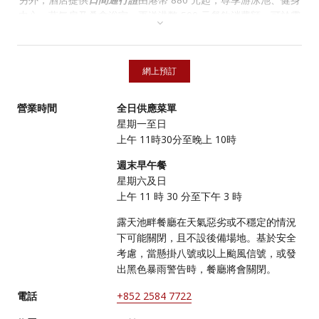
中心、蒸氣房及桑拿浴室，更送港幣 500 元餐飲消費額，可於露
天池畔酒餐廳享用。
立即購買
！
網上預訂
營業時間
全日供應菜單
星期一至日
上午 11時30分至晚上 10時
週末早午餐
星期六及日
上午 11 時 30 分至下午 3 時
露天池畔餐廳在天氣惡劣或不穩定的情況
下可能關閉，且不設後備場地。基於安全
考慮，當懸掛八號或以上颱風信號，或發
出黑色暴雨警告時，餐廳將會關閉。
電話
+852 2584 7722