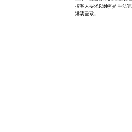
按客人要求以純熟的手法完
淋漓盡致。