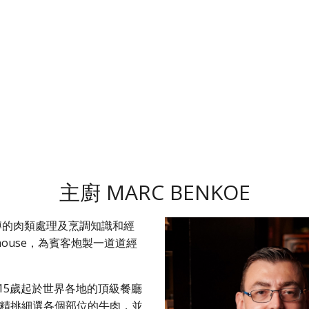
主廚 MARC BENKOE
他淵博的肉類處理及烹調知識和經
eakhouse，為賓客炮製一道道經
c自15歲起於世界各地的頂級餐廳
精挑細選各個部位的牛肉，並