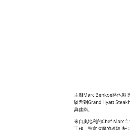
主廚Marc Benkoe將
驗帶到Grand Hyatt St
典佳餚。
來自奧地利的Chef Mar
工作，豐富深厚的經驗助他