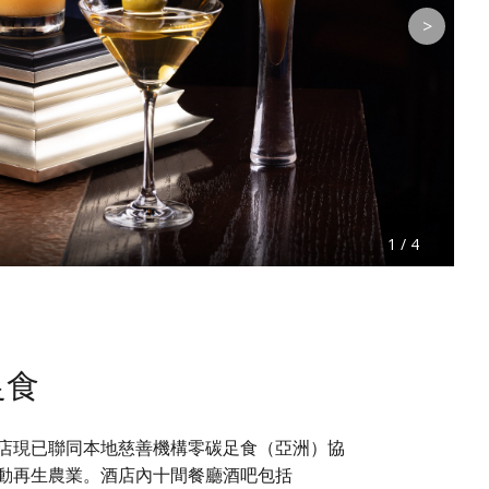
>
1 / 4
足食
店現已聯同本地慈善機構零碳足食（亞洲）協
動再生農業。酒店內十間餐廳酒吧包括