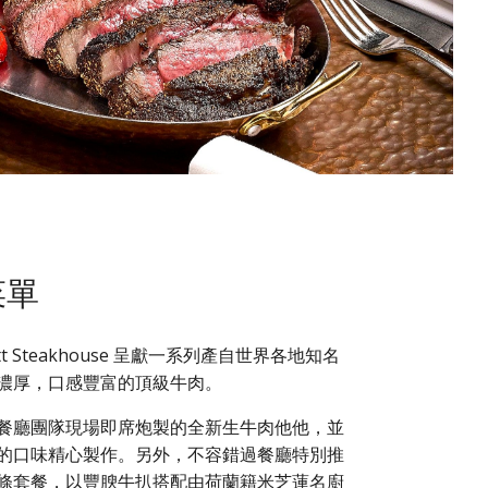
菜單
yatt Steakhouse 呈獻一系列產自世界各地知名
濃厚，口感豐富的頂級牛肉。
餐廳團隊現場即席炮製的全新生牛肉他他，並
的口味精心製作。另外，不容錯過餐廳特別推
條套餐，以豐腴牛扒搭配由荷蘭籍米芝蓮名廚