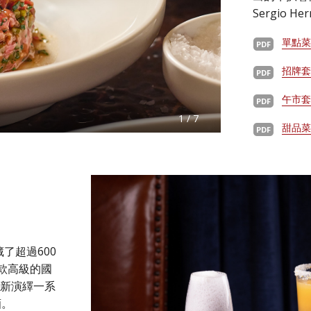
Sergio H
單點
招牌
午市
1 / 7
甜品
藏了超過600
款高級的國
重新演繹一系
酒。