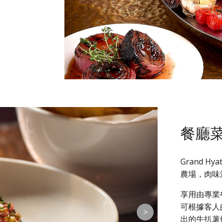
餐廳
Grand H
農場，肉味
享用由專業
可根據客人
>
出的牛扒薯