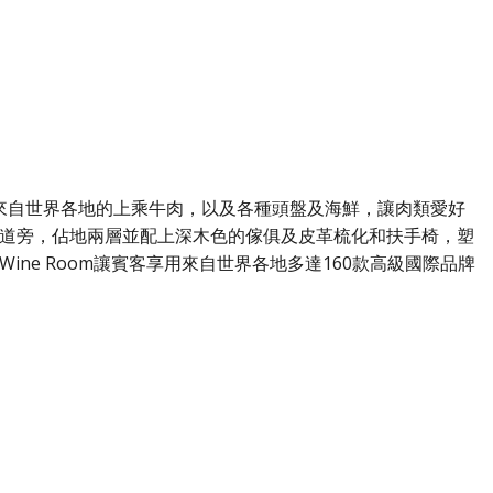
e為客人提供來自世界各地的上乘牛肉，以及各種頭盤及海鮮，讓肉類愛好
道旁，佔地兩層並配上深木色的傢俱及皮革梳化和扶手椅，塑
ine Room讓賓客享用來自世界各地多達160款高級國際品牌