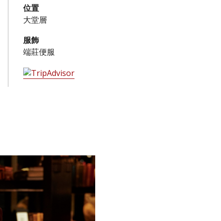
位置
大堂層
服飾
端莊便服