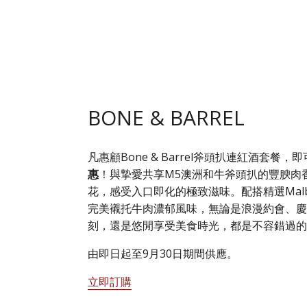
BONE & BARREL
凡惠顧Bone & Barrel斧頭扒連紅酒套餐，
惠
！與摯愛共享M5澳洲和牛斧頭扒的豐腴肉
花，感受入口即化的極致滋味。配搭精選Malb
完美襯托牛肉濃郁風味，無論是浪漫約會、
刻，還是悠閒享受美食時光，都是不容錯過
由即日起至9月30日期間供應。
立即訂購