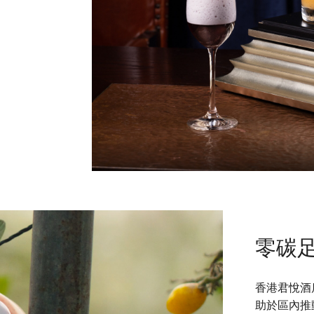
零碳
香港君悅酒
助於區內推