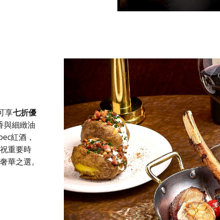
即可享
七折優
香與細緻油
ec紅酒，
慶祝重要時
的奢華之選。