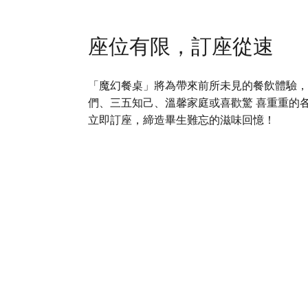
座位有限，訂座從速
「魔幻餐桌」將為帶來前所未見的餐飲體驗
們、三五知己、溫馨家庭或喜歡驚 喜重重的
立即訂座，締造畢生難忘的滋味回憶！