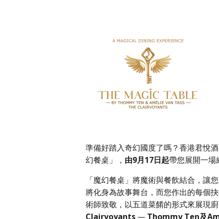
準備好踏入奇幻國度了嗎？香港君悅酒店繼世
幻餐桌」，
由9月17日起
帶您展開一場
「魔幻餐桌」將魔術與餐飲結合，讓您
將化身為故事舞台，而您作出的每個抉
術師致敬，以五道菜餚的形式來展現廚
Clairvoyants
—
Thommy Ten及Amél