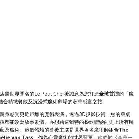
界聞名的Le Petit Chef後誠意為您打造
全球首演
的「魔
結合精緻餐飲及沉浸式魔術劇場的奢華感官之旅。
親身感受更近距離的魔術表演，透過3D投影技術，您的餐桌
擇都能改寫故事劇情。亦想藉這獨特的餐飲體驗向史上所有魔
藝及魔術。這個體驗的幕後主腦是世界著名魔術師組合
The
ie van Tass
。作為心靈魔術的世界冠軍，他們於《全美一