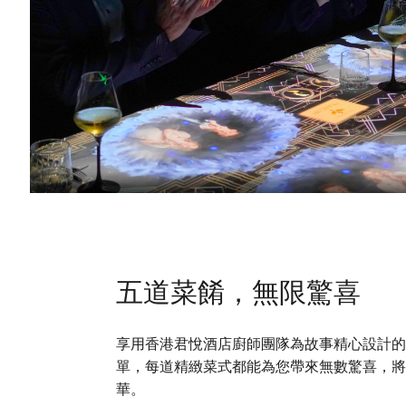
五道菜餚，無限驚喜
享用香港君悅酒店廚師團隊為故事精心設計
單，每道精緻菜式都能為您帶來無數驚喜，
華。