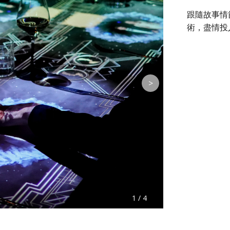
跟隨故事情
術，盡情投
>
1 / 4