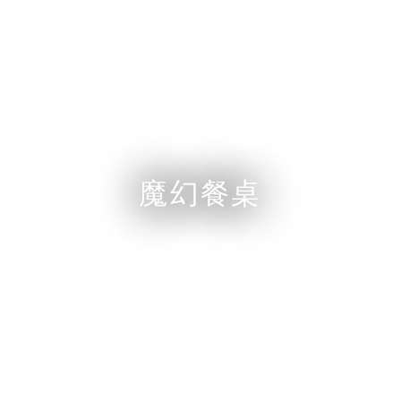
酒吧
Grissini
香檳
號
The Grill 露天池畔餐廳
露天
nroom
魔幻餐桌