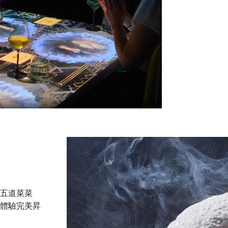
的五道菜菜
將體驗完美昇