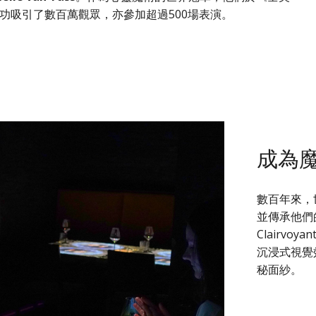
功吸引了數百萬觀眾，亦參加超過500場表演。
成為
數百年來，
並傳承他們
Clairvoya
沉浸式視覺
秘面紗。