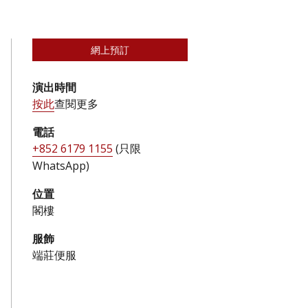
網上預訂
演出時間
按此
查閱更多
電話
+852 6179 1155
(只限
WhatsApp)
位置
閣樓
服飾
端莊便服